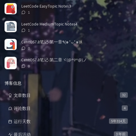
数：
LeetCode EasyTopic Notes3
评
1
论
数：
LeetCode MediumTopic Notes4
评
1
论
数：
CentOS7.8笔记-第一章٩(๑❛ᴗ❛๑)۶
评
0
论
数：
CentOS7.8笔记-第二章ヾ(@^▽^@)ノ
评
0
论
数：
博客信息
文章数目
32
评论数目
4
运行天数
5年314天
最后活动
3 年前