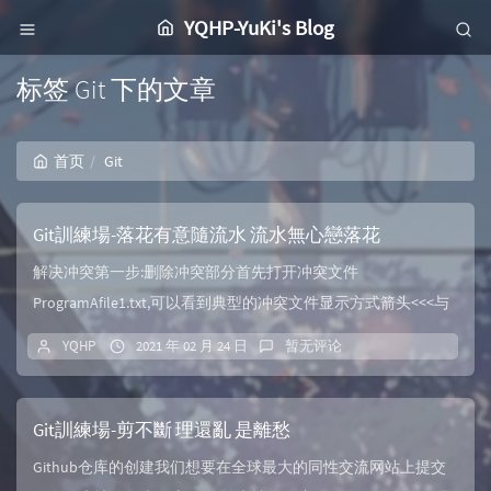
YQHP-YuKi's Blog
标签 Git 下的文章
首页
Git
Git訓練場-落花有意隨流水 流水無心戀落花
解决冲突第一步:删除冲突部分首先打开冲突文件
ProgramAfile1.txt,可以看到典型的冲突文件显示方式箭头<<<与
>>...
YQHP
2021 年 02 月 24 日
暂无评论
Git訓練場-剪不斷 理還亂 是離愁
Github仓库的创建我们想要在全球最大的同性交流网站上提交