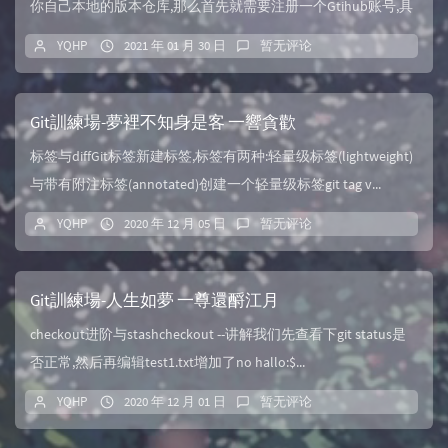
你自己本地的版本仓库,那么首先就需要注册一个Gtihub账号,具
体的操作无非就是邮箱注册这些,...
YQHP
2021 年 01 月 30 日
暂无评论
Git訓練場-夢裡不知身是客 一響貪歡
标签与diffGit标签新建标签,标签有两种:轻量级标签(lightweight)
与带有附注标签(annotated)创建一个轻量级标签git tag v...
YQHP
2020 年 12 月 05 日
暂无评论
Git訓練場-人生如夢 一尊還酹江月
checkout进阶与stashcheckout --讲解我们先查看下git status是
否正常,然后再编辑test1.txt增加了no hallo:$...
YQHP
2020 年 12 月 01 日
暂无评论