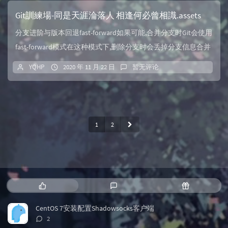
Git訓練場-同是天涯淪落人 相逢何必曾相識.assets
分支进阶与版本回退fast-forward如果可能,合并分支时Git会使用
fast-forward模式在这种模式下,删除分支时会丢掉分支信息合并
时加上--...
YQHP
2020 年 11 月 22 日
暂无评论
1
2
热
最
随
门
新
机
文
评
文
CentOS 7安装配置Shadowsocks客户端
章
论
章
评
2
论