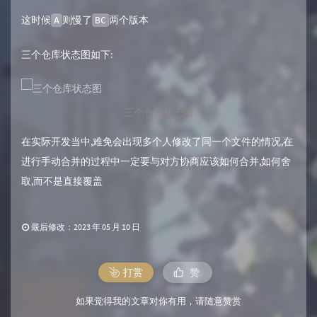
这时候
则慢了
两个版本
A
BC
三个仓库状态图如下:
三个仓库状态图
在实际开发当中,难免会出现多个人修改了同一个文件的情况,在
进行手动合并的过程中一定要与对方协商应该如何合并,如何舍
取,而不是直接覆盖
最后修改：2023 年 05 月 10 日
打赏
赞
如果觉得我的文章对你有用，请随意赞赏