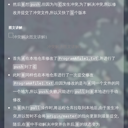
然后
想
,但因为与
发生冲突,为了解决冲突,所以修
B
push
C
改并提交了冲突文件,所以又快了
个版本
1
图文讲解
冲突解决图文讲解1
首先
在本地仓库修改了
,并进行了
A
ProgramAfile1.txt
到了
push
C
此时
同样也在本地仓库进行了一次提交修改
B
,但因为修改的是与
同一个文件的同
ProgramAfile1.txt
A
一个地方,所以
失败,只能进行
到
本地进行手动
push
pull
B
修改
当
执行
操作时,将远程仓库拉取到本地后,由于发生冲
B
pull
突,所以暂时不会将
的指向更新到最新提交,
origin/master
随后,在
中手动解决冲突并合并后,
的状态变为
B
B