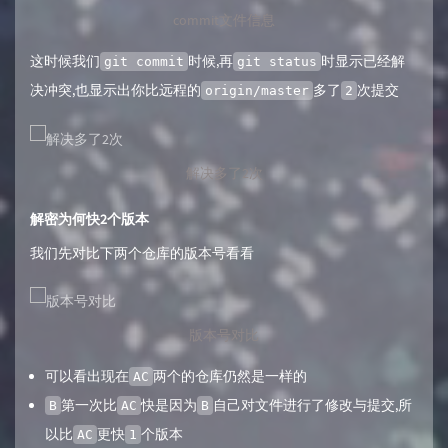
commit文件信息
这时候我们
时候,再
时显示已经解
git commit
git status
决冲突,也显示出你比远程的
多了
次提交
origin/master
2
解决多了2次
解密为何快2个版本
我们先对比下两个仓库的版本号看看
版本号对比
可以看出现在
两个的仓库仍然是一样的
AC
第一次比
快是因为
自己对文件进行了修改与提交,所
B
AC
B
以比
更快
个版本
AC
1