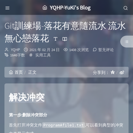
YQHP-YuKi's Blog
Git訓練場-落花有意隨流水 流水
無心戀落花
博
发
YQHP
2021 年 02 月 24 日
1408 次浏览
暂无评论
主：
布
分
1646字数
实用工具
时
类：
间：
首页
正文
分享到：
解决冲突
第一步:删除冲突部分
首先打开冲突文件
,可以看到典型的冲突
ProgramAfile1.txt