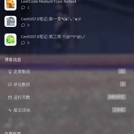
LeetCode MediumTopic Notes4
评
1
论
数：
CentOS7.8笔记-第一章٩(๑❛ᴗ❛๑)۶
评
0
论
数：
CentOS7.8笔记-第二章ヾ(@^▽^@)ノ
评
0
论
数：
博客信息
文章数目
32
评论数目
4
运行天数
5年313天
最后活动
3 年前
文章标签