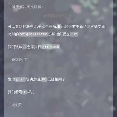
冲突解决图文讲解2
可以看到解决冲突,手动合并后,
已经往前更新了两次提交,而
B
此时的
仍然指向提交
origin/master
1st
我们试试
仓库执行
B
git push
BC相同了
发现
成功,并且
已经相同了
push
BC
我们看看
试试
A
A没变