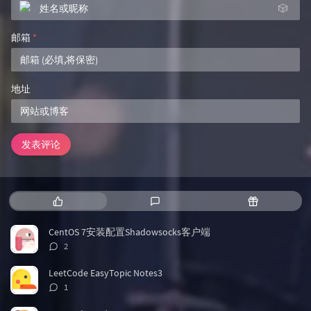
🎲
邮箱
*
地址
发表评论
热
最
随
门
新
机
文
评
文
CentOS 7安装配置Shadowsocks客户端
章
论
章
评
2
论
数：
LeetCode EasyTopic Notes3
评
1
论
数：