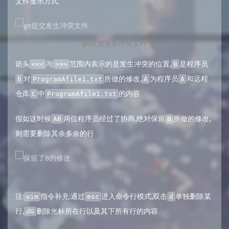
文件显示方式
git提交发生冲突文件
箭头
与
范围内表示的是发生冲突的位置,
是程序员
<<<
>>>
B
对
所做的修改,
为程序员
和远程
B
ProgramAfile1.txt
A
A
仓库
中
的内容
C
ProgramAfile1.txt
假如这时候
两位程序员经过了协商,绝对保留
所做的修改,
AB
B
则需要删除其余多余的行
保留了B的修改
注:
指令补充:通过
进入命令行模式,双击
单独删除某
vim
esc
d
行,
删除光标所在行以及其下所有行的内容
dG