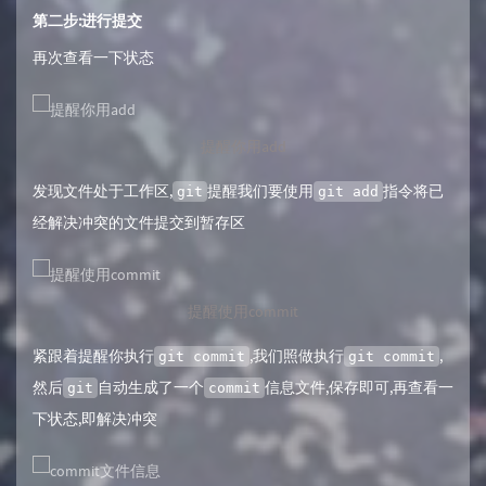
第二步:进行提交
再次查看一下状态
提醒你用add
发现文件处于工作区,
提醒我们要使用
指令将已
git
git add
经解决冲突的文件提交到暂存区
提醒使用commit
紧跟着提醒你执行
,我们照做执行
,
git commit
git commit
然后
自动生成了一个
信息文件,保存即可,再查看一
git
commit
下状态,即解决冲突