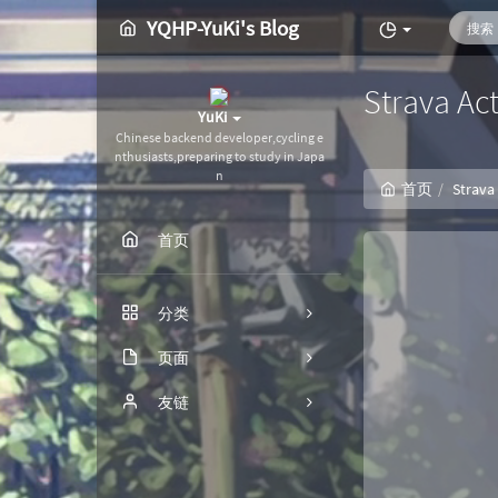
YQHP-YuKi's Blog
Strava Act
YuKi
Chinese backend developer,cycling e
nthusiasts,preparing to study in Japa
n
首页
Strava
首页
分类
服务器
页面
关于
友链
7
Strava Activities
1
后端