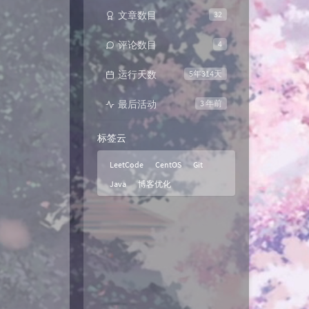
文章数目
32
评论数目
4
运行天数
5年314天
最后活动
3 年前
标签云
LeetCode
CentOS
Git
Java
博客优化