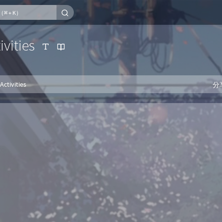
ivities
 Activities
分