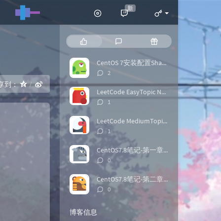
新
热
最
随
门
新
机
文
评
文
CentOS 7安装配置Shadowsocks客户端
章
论
章
评
2
论
享到：
数：
LeetCode EasyTopic Notes3
评
1
论
数：
LeetCode MediumTopic Notes4
评
1
论
数：
CentOS7.8笔记-第一章٩(๑❛ᴗ❛๑)۶
评
0
论
数：
CentOS7.8笔记-第二章ヾ(@^▽^@)ノ
评
0
论
数：
博客信息