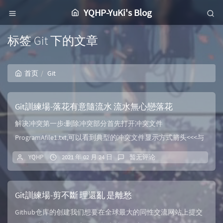
YQHP-YuKi's Blog
标签 Git 下的文章
首页
Git
Git訓練場-落花有意隨流水 流水無心戀落花
解决冲突第一步:删除冲突部分首先打开冲突文件
ProgramAfile1.txt,可以看到典型的冲突文件显示方式箭头<<<与
>>...
YQHP
2021 年 02 月 24 日
暂无评论
Git訓練場-剪不斷 理還亂 是離愁
Github仓库的创建我们想要在全球最大的同性交流网站上提交