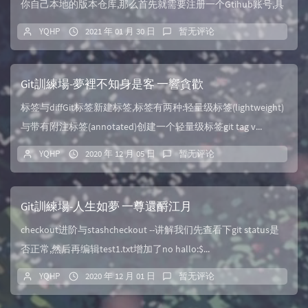
你自己本地的版本仓库,那么首先就需要注册一个Gtihub账号,具
体的操作无非就是邮箱注册这些,...
YQHP
2021 年 01 月 30 日
暂无评论
Git訓練場-夢裡不知身是客 一響貪歡
标签与diffGit标签新建标签,标签有两种:轻量级标签(lightweight)
与带有附注标签(annotated)创建一个轻量级标签git tag v...
YQHP
2020 年 12 月 05 日
暂无评论
Git訓練場-人生如夢 一尊還酹江月
checkout进阶与stashcheckout --讲解我们先查看下git status是
否正常,然后再编辑test1.txt增加了no hallo:$...
YQHP
2020 年 12 月 01 日
暂无评论