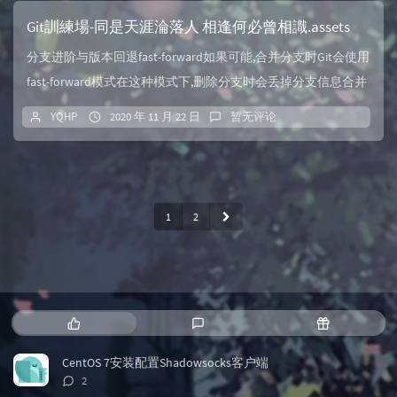
Git訓練場-同是天涯淪落人 相逢何必曾相識.assets
分支进阶与版本回退fast-forward如果可能,合并分支时Git会使用
fast-forward模式在这种模式下,删除分支时会丢掉分支信息合并
时加上--...
YQHP
2020 年 11 月 22 日
暂无评论
1
2
热
最
随
门
新
机
文
评
文
CentOS 7安装配置Shadowsocks客户端
章
论
章
评
2
论