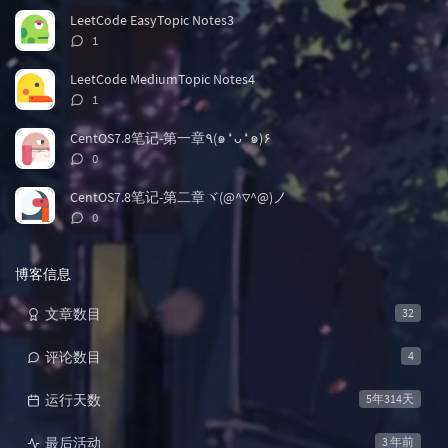
数：
LeetCode EasyTopic Notes3
评
1
论
数：
LeetCode MediumTopic Notes4
评
1
论
数：
CentOS7.8笔记-第一章٩(๑❛ᴗ❛๑)۶
评
0
论
数：
CentOS7.8笔记-第二章ヾ(@^▽^@)ノ
评
0
论
数：
博客信息
文章数目
32
评论数目
4
运行天数
5年314天
最后活动
3 年前