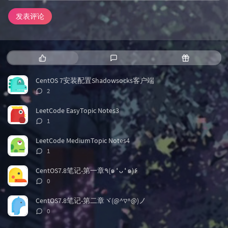
发表评论
热
最
随
门
新
机
文
评
文
CentOS 7安装配置Shadowsocks客户端
章
论
章
评
2
论
数：
LeetCode EasyTopic Notes3
评
1
论
数：
LeetCode MediumTopic Notes4
评
1
论
数：
CentOS7.8笔记-第一章٩(๑❛ᴗ❛๑)۶
评
0
论
数：
CentOS7.8笔记-第二章ヾ(@^▽^@)ノ
评
0
论
数：