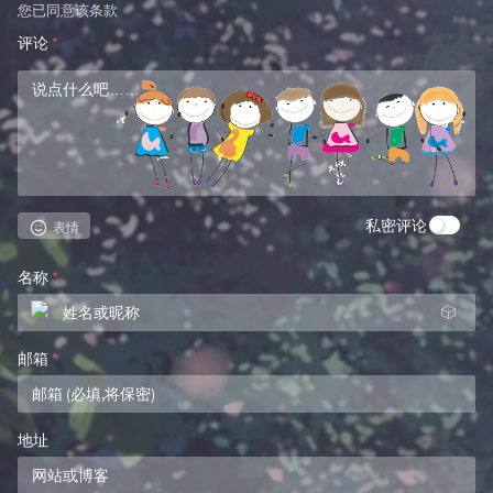
您已同意该条款
评论
*
私密评论
表情
名称
*
🎲
邮箱
*
地址