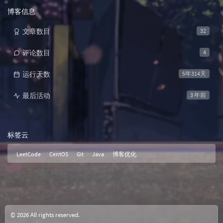
博客信息
文章数目
32
评论数目
4
运行天数
5年314天
最后活动
3 年前
标签云
LeetCode
CentOS
Git
Java
博客优化
© 2026 All rights reserved.